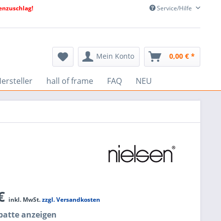
nzuschlag!
Service/Hilfe
Mein Konto
0,00 € *
ersteller
hall of frame
FAQ
NEU
 €
inkl. MwSt.
zzgl. Versandkosten
atte anzeigen