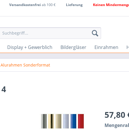
Versandkostenfrei
ab 100 €
Lieferung
Keinen Mindermenge
Display + Gewerblich
Bildergläser
Einrahmen
H
 Alurahmen Sonderformat
 4
57,80
Mengenrab