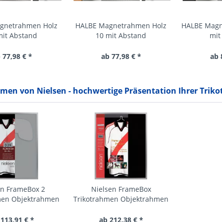
gnetrahmen Holz
HALBE Magnetrahmen Holz
HALBE Magn
mit Abstand
10 mit Abstand
mit
 77,98 € *
ab 77,98 € *
ab 
men von Nielsen - hochwertige Präsentation Ihrer Triko
en FrameBox 2
Nielsen FrameBox
men Objektrahmen
Trikotrahmen Objektrahmen
 113,91 € *
ab 212,38 € *