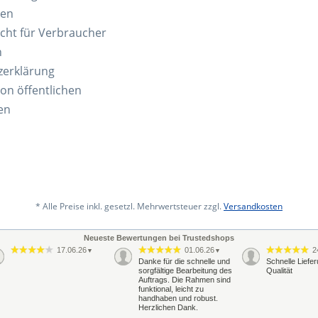
ten
cht für Verbraucher
n
zerklärung
von öffentlichen
en
* Alle Preise inkl. gesetzl. Mehrwertsteuer zzgl.
Versandkosten
Neueste Bewertungen bei Trustedshops
17.06.26
01.06.26
2
▼
▼
Danke für die schnelle und
Schnelle Liefe
sorgfältige Bearbeitung des
Qualität
Auftrags. Die Rahmen sind
funktional, leicht zu
handhaben und robust.
Herzlichen Dank.