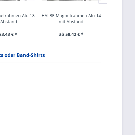
etrahmen Alu 18
HALBE Magnetrahmen Alu 14
HALBE Magne
 Abstand
mit Abstand
mit 
83,43 € *
ab 58,42 € *
ab 5
ts oder Band-Shirts