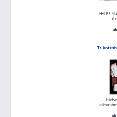
HALBE Ma
16 
ab
Trikotrah
Niels
Trikotrah
ab