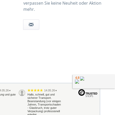
verpassen Sie keine Neuheit oder Aktion
mehr.
4,8
4.05.26
14.05.26
▼
▼
rung und gute
Hallo, schnell, gut und
sicherer Transport.
Beanstandung (vor einigen
Jahren, Transportschaden
- Glasbruch, trotz guter
Verpackung) professionell
erledigt.