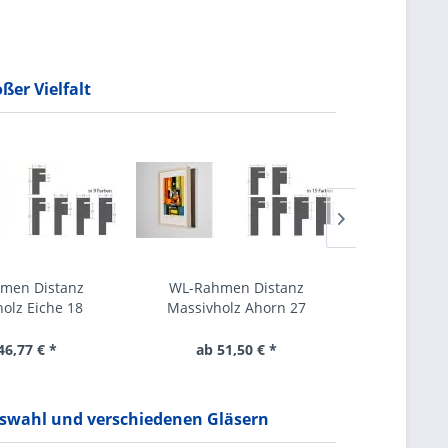
ßer Vielfalt
men Distanz
WL-Rahmen Distanz
WL-Rahm
olz Eiche 18
Massivholz Ahorn 27
Massivho
46,77 € *
ab 51,50 € *
ab 5
uswahl und verschiedenen Gläsern