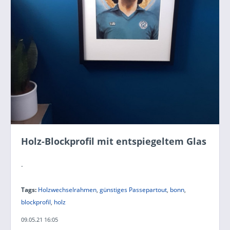
Holz-Blockprofil mit entspiegeltem Glas
.
Tags:
Holzwechselrahmen
,
günstiges Passepartout
,
bonn
,
blockprofil
,
holz
09.05.21 16:05