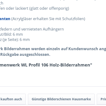
ch
en oder lackiert (glatt oder offenporig)
ianten
(Acrylgläser erhalten Sie mit Schutzfolien)
kfedern und vernieteten Aufhängern
ut/Bild: 6 mm
 (je Seite): 6 mm
erk Bilderrahmen werden einzeln auf Kundenwunsch ange
 Rückgabe ausgeschlossen.
hmenwerk WL Profil 106 Holz-Bilderrahmen"
kauften auch
Günstige Bilderschienen Hausmarke
Pri