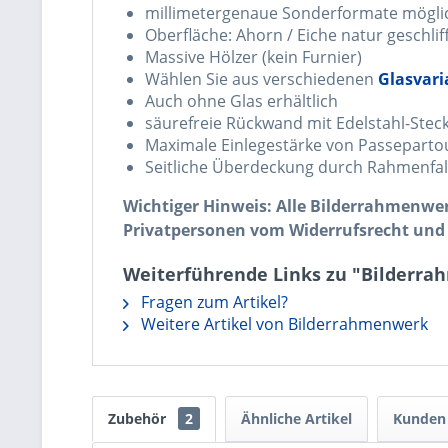
millimetergenaue Sonderformate mögli
Oberfläche: Ahorn / Eiche natur geschliff
Massive Hölzer (kein Furnier)
Wählen Sie aus verschiedenen
Glasvar
Auch ohne Glas erhältlich
säurefreie Rückwand mit Edelstahl-Stec
Maximale Einlegestärke von Passeparto
Seitliche Überdeckung durch Rahmenfalz
Wichtiger Hinweis: Alle Bilderrahmenw
Privatpersonen vom Widerrufsrecht und
Weiterführende Links zu "Bilderra
Fragen zum Artikel?
Weitere Artikel von Bilderrahmenwerk
Zubehör
2
Ähnliche Artikel
Kunden 