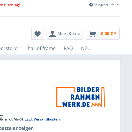
nzuschlag!
Service/Hilfe
Mein Konto
0,00 € *
ersteller
hall of frame
FAQ
NEU
 €
inkl. MwSt.
zzgl. Versandkosten
atte anzeigen