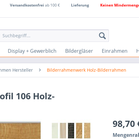
Versandkostenfrei
ab 100 €
Lieferung
Keinen Mindermenge
Display + Gewerblich
Bildergläser
Einrahmen
H
hmen Hersteller
Bilderrahmenwerk Holz-Bilderrahmen
il 106 Holz-
98,70
Mengenrab