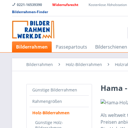
0221-16539390
Widerrufsrecht
Kostenlose Abholstation
Bilderrahmen-Finder
Bilderrahmen
Passepartouts
Bilderschienen
Bilderrahmen
Holz-Bilderrahmen
Holzra
Hama -
Günstige Bilderrahmen
Rahmengrößen
Holz-Bilderrahmen
Als weltwei
Preisen anbi
Günstige Holz-
Bilderrahmen