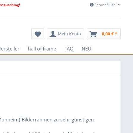
nzuschlag!
Service/Hilfe
Mein Konto
0,00 € *
ersteller
hall of frame
FAQ
NEU
 Monheim) Bilderrahmen zu sehr günstigen