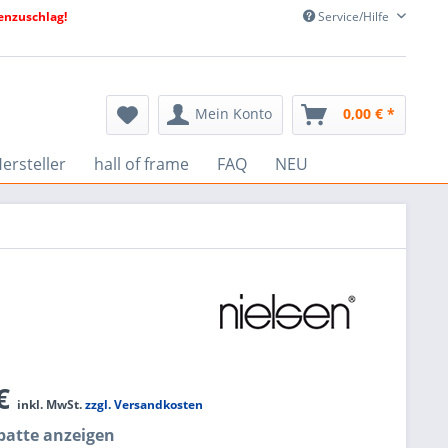
nzuschlag!
Service/Hilfe
Mein Konto
0,00 € *
ersteller
hall of frame
FAQ
NEU
 €
inkl. MwSt.
zzgl. Versandkosten
atte anzeigen