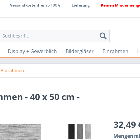
Versandkostenfrei
ab 100 €
Lieferung
Keinen Mindermenge
Display + Gewerblich
Bildergläser
Einrahmen
H
n Alurahmen
hmen - 40 x 50 cm -
32,49
Mengenrab