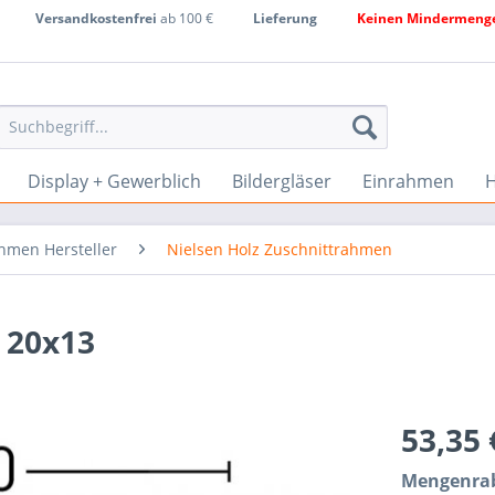
Versandkostenfrei
ab 100 €
Lieferung
Keinen Mindermenge
Display + Gewerblich
Bildergläser
Einrahmen
H
hmen Hersteller
Nielsen Holz Zuschnittrahmen
 20x13
53,35
Mengenrab