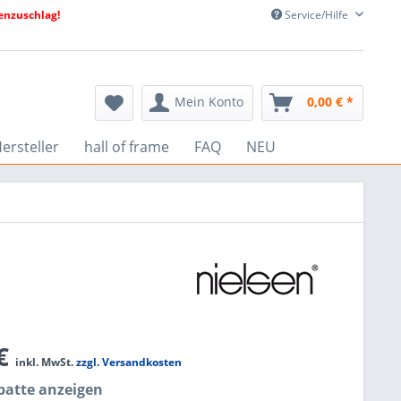
nzuschlag!
Service/Hilfe
Mein Konto
0,00 € *
ersteller
hall of frame
FAQ
NEU
 €
inkl. MwSt.
zzgl. Versandkosten
atte anzeigen