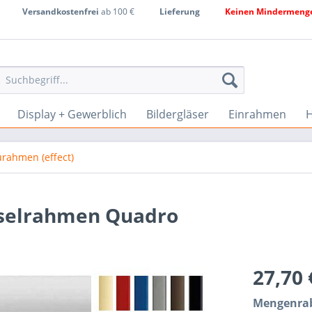
Versandkostenfrei
ab 100 €
Lieferung
Keinen Mindermenge
Display + Gewerblich
Bildergläser
Einrahmen
H
urahmen (effect)
selrahmen Quadro
27,70
Mengenrab