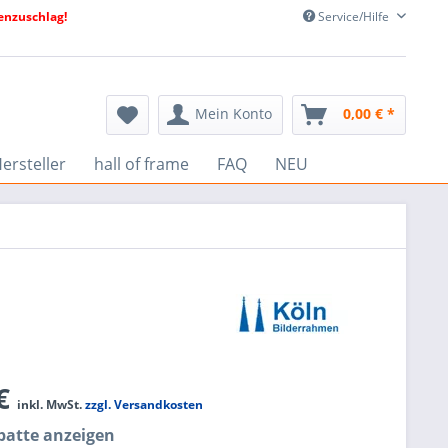
nzuschlag!
Service/Hilfe
Mein Konto
0,00 € *
ersteller
hall of frame
FAQ
NEU
 €
inkl. MwSt.
zzgl. Versandkosten
atte anzeigen