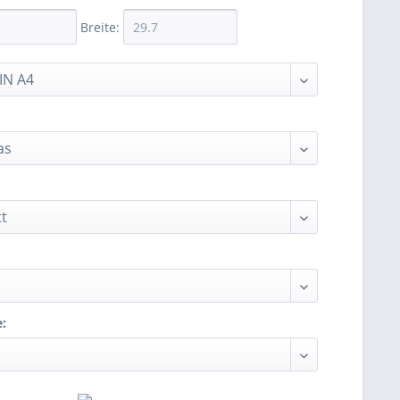
Breite:
e: