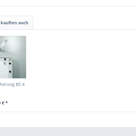
kauften auch
cherung BS 4
 € *