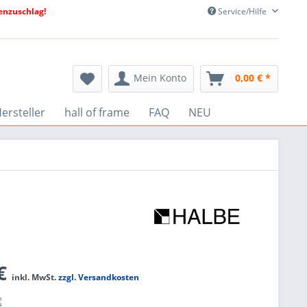
nzuschlag!
Service/Hilfe
Mein Konto
0,00 € *
ersteller
hall of frame
FAQ
NEU
 €
inkl. MwSt.
zzgl. Versandkosten