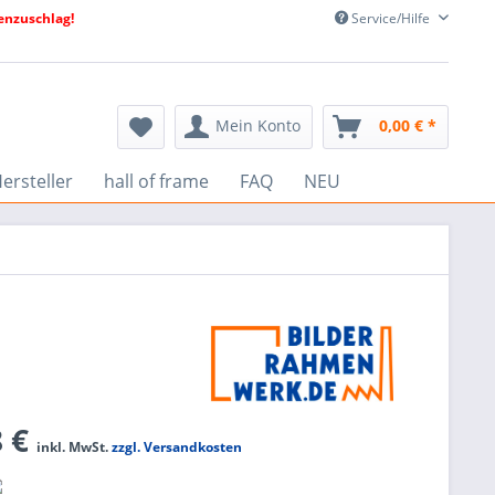
nzuschlag!
Service/Hilfe
Mein Konto
0,00 € *
ersteller
hall of frame
FAQ
NEU
8 €
inkl. MwSt.
zzgl. Versandkosten