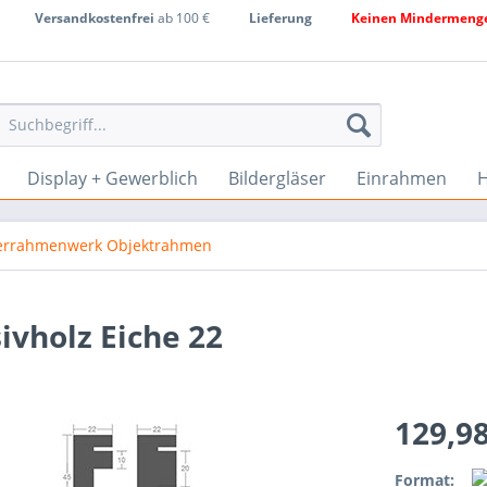
Versandkostenfrei
ab 100 €
Lieferung
Keinen Mindermenge
Display + Gewerblich
Bildergläser
Einrahmen
H
derrahmenwerk Objektrahmen
vholz Eiche 22
129,9
Format: