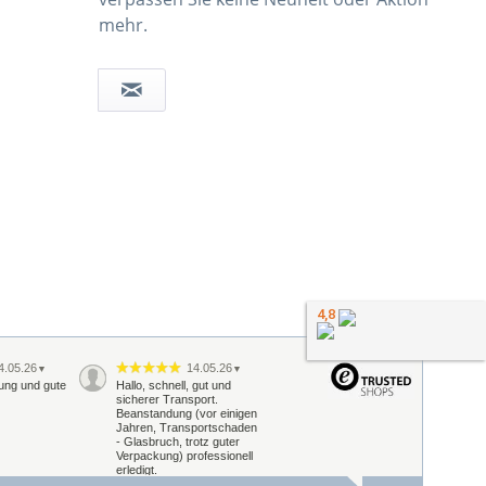
mehr.
4,8
4.05.26
14.05.26
▼
▼
rung und gute
Hallo, schnell, gut und
sicherer Transport.
Beanstandung (vor einigen
Jahren, Transportschaden
- Glasbruch, trotz guter
Verpackung) professionell
erledigt.