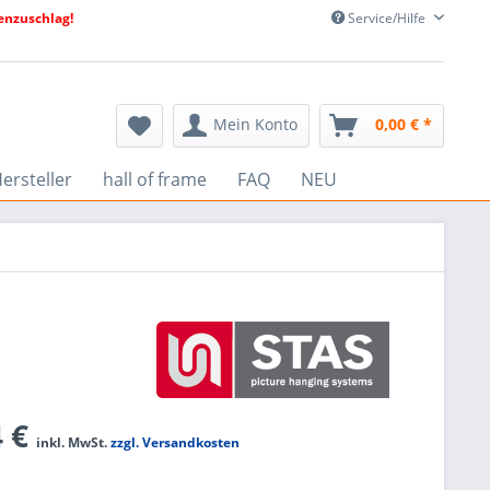
nzuschlag!
Service/Hilfe
Mein Konto
0,00 € *
ersteller
hall of frame
FAQ
NEU
4 €
inkl. MwSt.
zzgl. Versandkosten