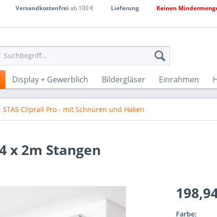
Versandkostenfrei
ab 100 €
Lieferung
Keinen Mindermenge
Display + Gewerblich
Bildergläser
Einrahmen
H
STAS Cliprail Pro - mit Schnüren und Haken
- 4 x 2m Stangen
198,9
Farbe: