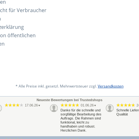
ten
cht für Verbraucher
n
zerklärung
von öffentlichen
en
* Alle Preise inkl. gesetzl. Mehrwertsteuer zzgl.
Versandkosten
Neueste Bewertungen bei Trustedshops
17.06.26
01.06.26
2
▼
▼
Danke für die schnelle und
Schnelle Liefe
sorgfältige Bearbeitung des
Qualität
Auftrags. Die Rahmen sind
funktional, leicht zu
handhaben und robust.
Herzlichen Dank.