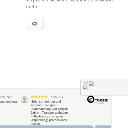
mehr.
4,8
4.05.26
14.05.26
▼
▼
rung und gute
Hallo, schnell, gut und
sicherer Transport.
Beanstandung (vor einigen
Jahren, Transportschaden
- Glasbruch, trotz guter
Verpackung) professionell
erledigt.