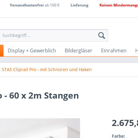
Versandkostenfrei
ab 100 €
Lieferung
Keinen Mindermenge
Display + Gewerblich
Bildergläser
Einrahmen
H
STAS Cliprail Pro - mit Schnüren und Haken
o - 60 x 2m Stangen
2.675
Farbe: