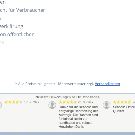
ten
cht für Verbraucher
n
zerklärung
von öffentlichen
en
* Alle Preise inkl. gesetzl. Mehrwertsteuer zzgl.
Versandkosten
Neueste Bewertungen bei Trustedshops
17.06.26
01.06.26
2
▼
▼
Danke für die schnelle und
Schnelle Liefe
sorgfältige Bearbeitung des
Qualität
Auftrags. Die Rahmen sind
funktional, leicht zu
handhaben und robust.
Herzlichen Dank.