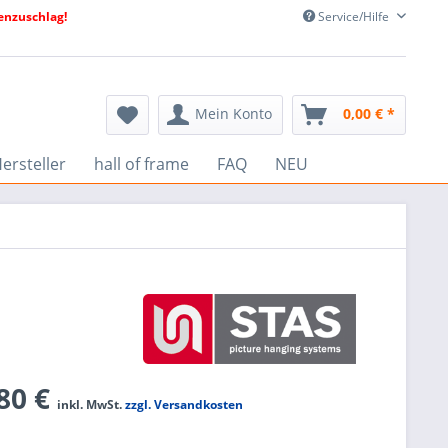
nzuschlag!
Service/Hilfe
Mein Konto
0,00 € *
ersteller
hall of frame
FAQ
NEU
,80 €
inkl. MwSt.
zzgl. Versandkosten