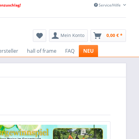
nzuschlag!
Service/Hilfe
Mein Konto
0,00 € *
rsteller
hall of frame
FAQ
NEU