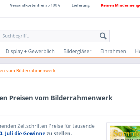
Versandkostenfrei
ab 100 €
Lieferung
Keinen Mindermenge
Display + Gewerblich
Bildergläser
Einrahmen
He
sen vom Bilderrahmenwerk
len Preisen vom Bilderrahmenwerk
enden Zeitschriften Preise für tausende
. Juli die Gewinne
zu stellen.