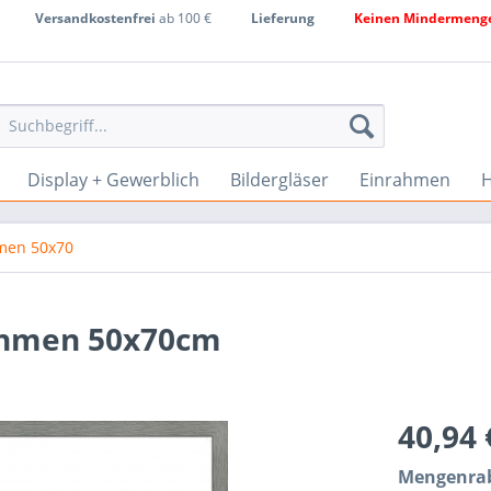
Versandkostenfrei
ab 100 €
Lieferung
Keinen Mindermenge
Display + Gewerblich
Bildergläser
Einrahmen
H
men 50x70
rahmen 50x70cm
40,94
Mengenrab