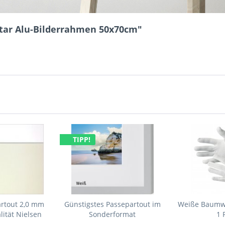
Star Alu-Bilderrahmen 50x70cm"
TIPP!
artout 2,0 mm
Günstigstes Passepartout im
Weiße Baumw
ität Nielsen
Sonderformat
1 