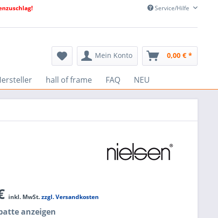
nzuschlag!
Service/Hilfe
Mein Konto
0,00 € *
ersteller
hall of frame
FAQ
NEU
 €
inkl. MwSt.
zzgl. Versandkosten
atte anzeigen