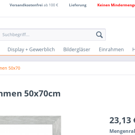
Versandkostenfrei
ab 100 €
Lieferung
Keinen Mindermenge
Display + Gewerblich
Bildergläser
Einrahmen
H
men 50x70
rahmen 50x70cm
23,13
Mengenrab