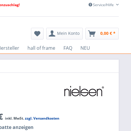
nzuschlag!
Service/Hilfe
Mein Konto
0,00 € *
ersteller
hall of frame
FAQ
NEU
 €
inkl. MwSt.
zzgl. Versandkosten
atte anzeigen