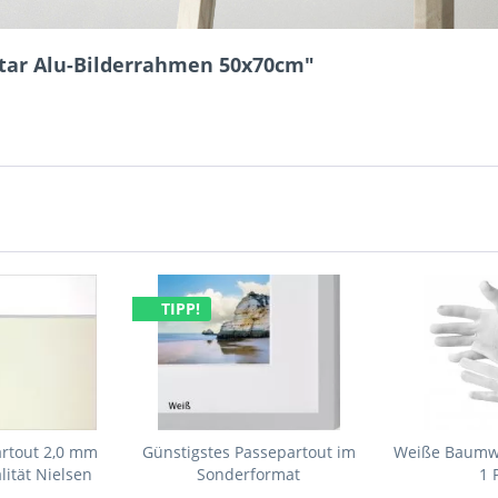
Star Alu-Bilderrahmen 50x70cm"
TIPP!
artout 2,0 mm
Günstigstes Passepartout im
Weiße Baumw
ität Nielsen
Sonderformat
1 