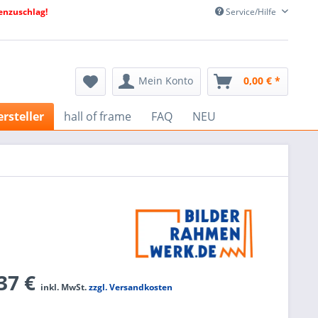
nzuschlag!
Service/Hilfe
Mein Konto
0,00 € *
rsteller
hall of frame
FAQ
NEU
,37 €
inkl. MwSt.
zzgl. Versandkosten