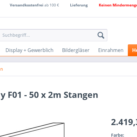
Versandkostenfrei
ab 100 €
Lieferung
Keinen Mindermenge
Display + Gewerblich
Bildergläser
Einrahmen
He
en
 F01 - 50 x 2m Stangen
2.419
Farbe: