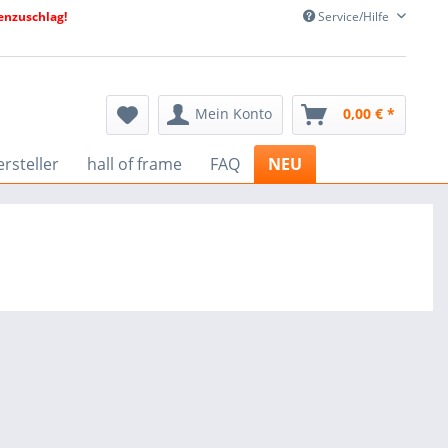
nzuschlag!
Service/Hilfe
Mein Konto
0,00 € *
rsteller
hall of frame
FAQ
NEU