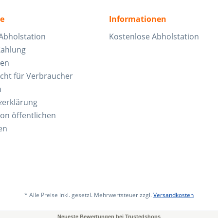
ce
Informationen
Abholstation
Kostenlose Abholstation
Zahlung
ten
cht für Verbraucher
n
zerklärung
von öffentlichen
en
* Alle Preise inkl. gesetzl. Mehrwertsteuer zzgl.
Versandkosten
Neueste Bewertungen bei Trustedshops