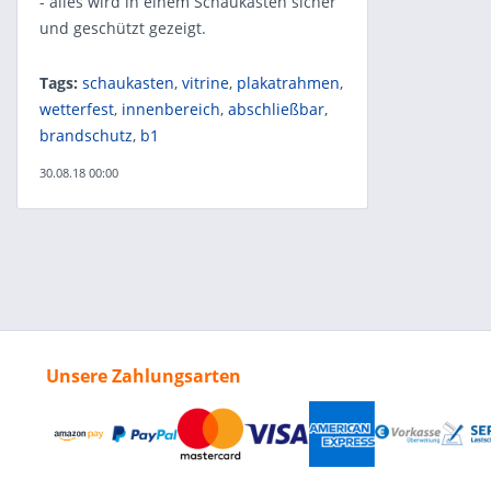
- alles wird in einem Schaukasten sicher
und geschützt gezeigt.
Tags:
schaukasten
,
vitrine
,
plakatrahmen
,
wetterfest
,
innenbereich
,
abschließbar
,
brandschutz
,
b1
30.08.18 00:00
Unsere Zahlungsarten