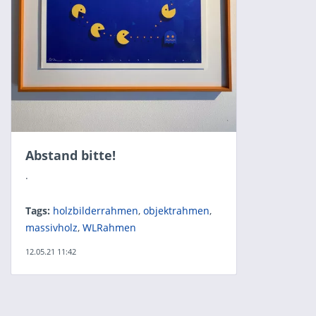
Abstand bitte!
.
Tags:
holzbilderrahmen
,
objektrahmen
,
massivholz
,
WLRahmen
12.05.21 11:42