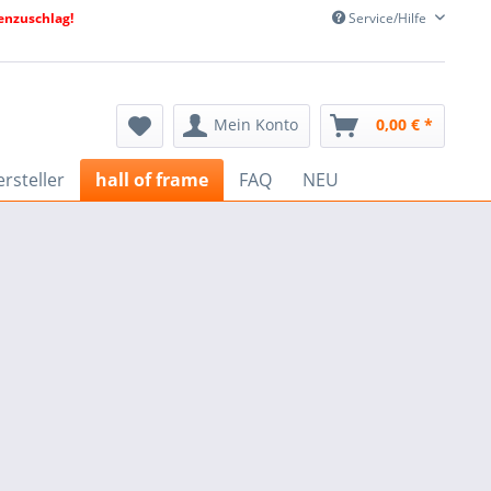
nzuschlag!
Service/Hilfe
Mein Konto
0,00 € *
rsteller
hall of frame
FAQ
NEU