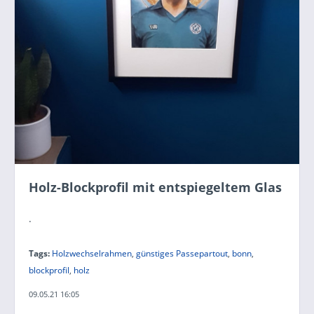
Holz-Blockprofil mit entspiegeltem Glas
.
Tags:
Holzwechselrahmen
,
günstiges Passepartout
,
bonn
,
blockprofil
,
holz
09.05.21 16:05